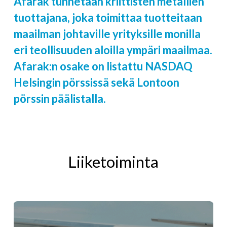
Afarak tunnetaan kriittisten metallien
tuottajana, joka toimittaa tuotteitaan
maailman johtaville yrityksille monilla
eri teollisuuden aloilla ympäri maailmaa.
Afarak:n osake on listattu NASDAQ
Helsingin pörssissä sekä Lontoon
pörssin päälistalla.
Liiketoiminta