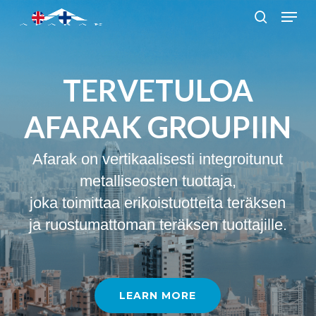
Skip
to
main
content
TERVETULOA
AFARAK GROUPIIN
Afarak on vertikaalisesti integroitunut
metalliseosten tuottaja,
joka toimittaa erikoistuotteita teräksen
ja ruostumattoman teräksen tuottajille.
LEARN MORE