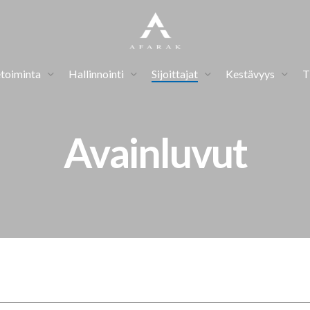
etoiminta
Hallinnointi
Sijoittajat
Kestävyys
T
Avainluvut