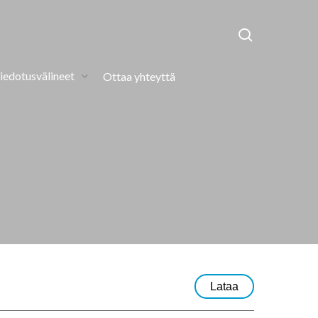
search
iedotusvälineet
Ottaa yhteyttä
Lataa