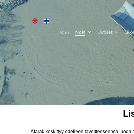
Skip
to
main
Noin
Uutiset
Liik
Koti
content
Hit enter to search or ESC to close
Li
Afarak keskittyy edelleen tavoitteeseensa luoda