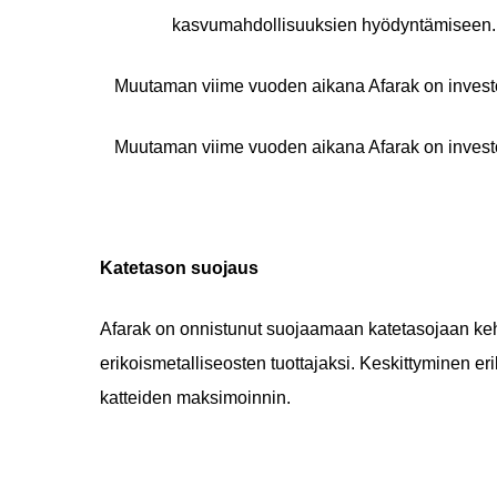
kasvumahdollisuuksien hyödyntämiseen. 
Muutaman viime vuoden aikana Afarak on investoi
Muutaman viime vuoden aikana Afarak on investoi
Katetason suojaus
Afarak on onnistunut suojaamaan katetasojaan keh
erikoismetalliseosten tuottajaksi. Keskittyminen eri
katteiden maksimoinnin.