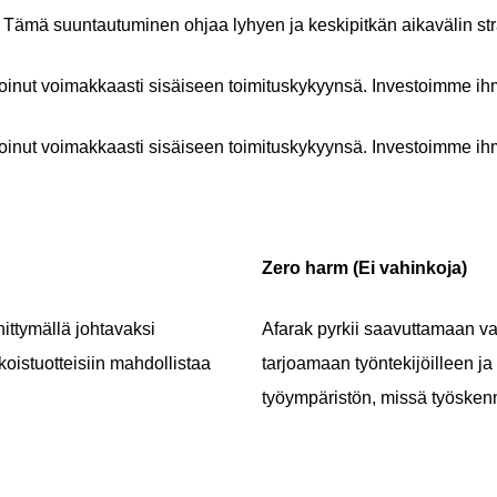
Tämä suuntautuminen ohjaa lyhyen ja keskipitkän aikavälin st
nut voimakkaasti sisäiseen toimituskykyynsä. Investoimme ihmisi
nut voimakkaasti sisäiseen toimituskykyynsä. Investoimme ihmisi
Zero harm (Ei vahinkoja)
ittymällä johtavaksi
Afarak pyrkii saavuttamaan va
koistuotteisiin mahdollistaa
tarjoamaan työntekijöilleen ja 
työympäristön, missä työskenn