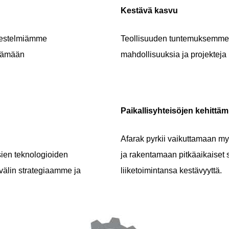
Kestävä kasvu
rjestelmiämme
Teollisuuden tuntemuksemme va
ntämään
mahdollisuuksia ja projekte
Paikallisyhteisöjen kehittä
Afarak pyrkii vaikuttamaan myö
sien teknologioiden
ja rakentamaan pitkäaikaiset 
avälin strategiaamme ja
liiketoimintansa kestävyyttä.