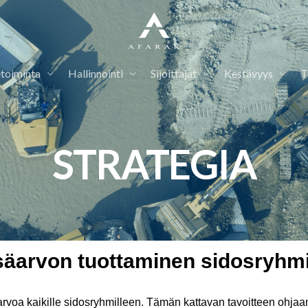
etoiminta
Hallinnointi
Sijoittajat
Kestävyys
T
STRATEGIA
säarvon tuottaminen sidosryhmi
 arvoa kaikille sidosryhmilleen. Tämän kattavan tavoitteen ohja