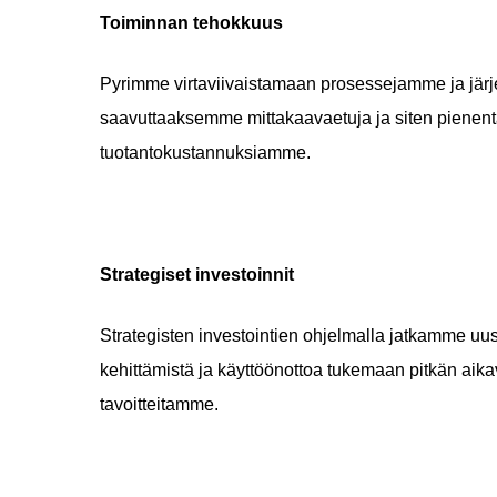
Toiminnan tehokkuus
Pyrimme virtaviivaistamaan prosessejamme ja jä
saavuttaaksemme mittakaavaetuja ja siten piene
tuotantokustannuksiamme.
Strategiset investoinnit
Strategisten investointien ohjelmalla jatkamme uu
kehittämistä ja käyttöönottoa tukemaan pitkän aik
tavoitteitamme.