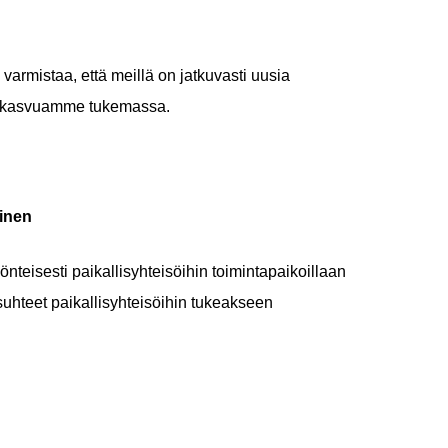
rmistaa, että meillä on jatkuvasti uusia
ja kasvuamme tukemassa.
minen
nteisesti paikallisyhteisöihin toimintapaikoillaan
suhteet paikallisyhteisöihin tukeakseen