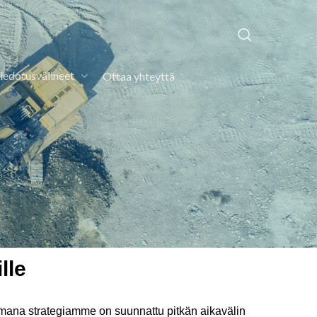
search
iedotusvälineet
Ottaa yhteyttä
lle
amana strategiamme on suunnattu pitkän aikavälin