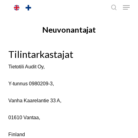
Skip
to
main
Neuvonantajat
content
Tilintarkastajat
Tietotili Audit Oy,
Y-tunnus 0980209-3,
Vanha Kaarelantie 33 A,
01610 Vantaa,
Finland