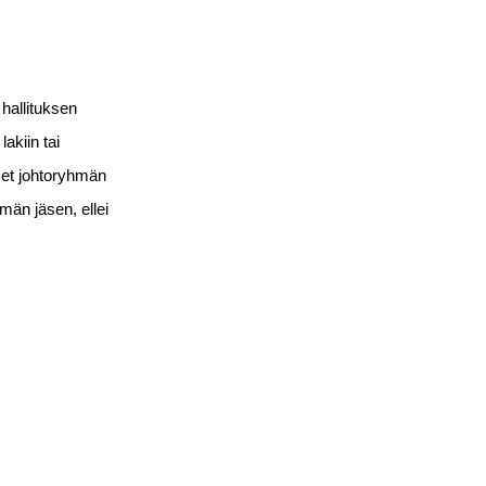
hallituksen
akiin tai
set johtoryhmän
män jäsen, ellei