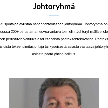
Johtoryhmä
mitusjohtajaa avustaa hänen tehtävissään johtoryhmä. Johtoryhmä on 
ussa 2009 perustama neuvoa-antava toimielin. Johtoryhmällä ei ole l
seen perustuvia valtuuksia tai itsenäistä päätöksentekovaltaa. Päätök
asioista tekee toimitusjohtaja tai kyseisestä asiasta vastaava johtoryh
asiasta päätä yhtiön hallitus.