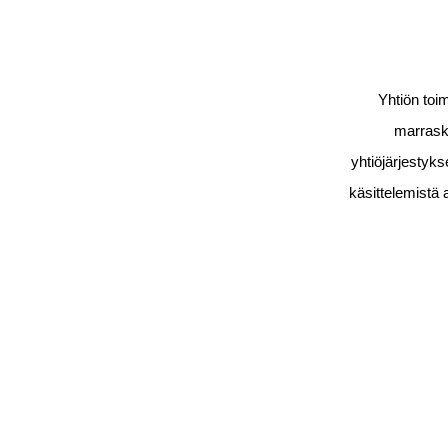
Yhtiön toi
marrasku
yhtiöjärjestyk
käsittelemistä 