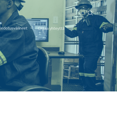
search
iedotusvälineet
Ottaa yhteyttä