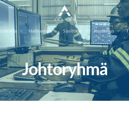
etoiminta
Hallinnointi
Sijoittajat
Kestävyys
T
Johtoryhmä