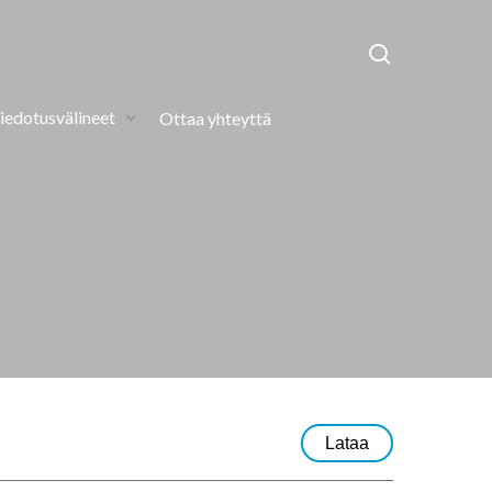
search
iedotusvälineet
Ottaa yhteyttä
Lataa